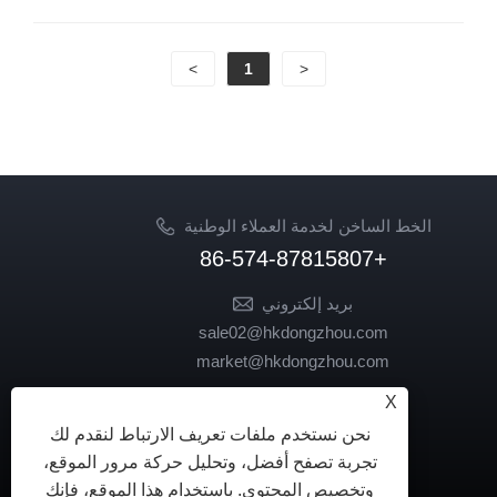
>
1
<
الخط الساخن لخدمة العملاء الوطنية
+86-574-87815807
بريد إلكتروني
sale02@hkdongzhou.com
market@hkdongzhou.com
X
تابعنا
نحن نستخدم ملفات تعريف الارتباط لنقدم لك
تجربة تصفح أفضل، وتحليل حركة مرور الموقع،
وتخصيص المحتوى. باستخدام هذا الموقع، فإنك