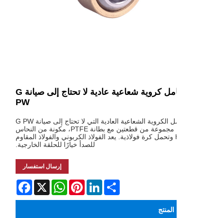
محامل كروية شعاعية عادية لا تحتاج إلى صيانة G
PW
المحامل الكروية الشعاعية العادية التي لا تحتاج إلى صيانة G PW
عبارة عن مجموعة من قطعتين مع بطانة PTFE، مكونة من النحاس
H62 وتحمل كرة فولاذية. يعد الفولاذ الكربوني والفولاذ المقاوم
للصدأ خيارًا للحلقة الخارجية.
إرسال استفسار
Facebook
WhatsApp
X
Pinterest
LinkedIn
Share
لمنتج