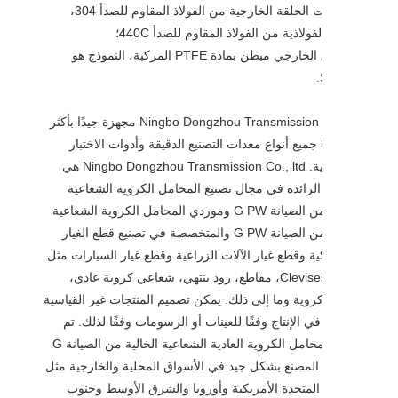
- إذا كانت الحلقة الخارجية من الفولاذ المقاوم للصدأ 304،
فولاذية من الفولاذ المقاوم للصدأ 440C؛
السباق الخارجي مبطن بمادة PTFE المركبة، النموذج هو
Ningbo Dongzhou Transmission Co., ltd مجهزة جيدًا بأكثر
من 300 جميع أنواع معدات التصنيع الدقيقة وأدوات الاختبار
الاحترافية. Ningbo Dongzhou Transmission Co., ltd هي
لرائدة في مجال تصنيع المحامل الكروية الشعاعية
الخالية من الصيانة G PW وموردي المحامل الكروية الشعاعية
الخالية من الصيانة G PW والمتخصصة في تصنيع قطع الغيار
كية وقطع غيار الآلات الزراعية وقطع غيار السيارات مثل
Clevises، Bolts، مقاطع، رود ينتهي، شعاعي كروية عادي،
وية وما إلى ذلك. يمكن تصميم المنتجات غير القياسية
ي الإنتاج وفقًا للعينات أو الرسومات وفقًا لذلك. تم
تصنيع المحامل الكروية العادية الشعاعية الخالية من الصيانة G
ي المصنع بشكل جيد في الأسواق المحلية والخارجية مثل
 المتحدة الأمريكية وأوروبا والشرق الأوسط وجنوب