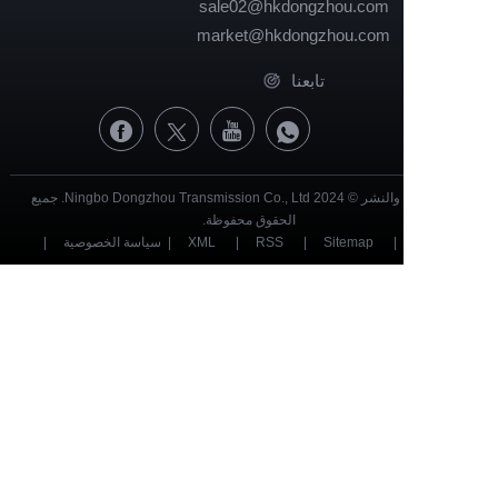
sale02@hkdongzhou.com
market@hkdongzhou.com
تابعنا
حقوق الطبع والنشر © 2024 Ningbo Dongzhou Transmission Co., Ltd. جميع
الحقوق محفوظة.
|
Sitemap
|
RSS
|
XML
|
سياسة الخصوصية
|