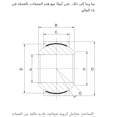
 وما إلى ذلك. نحن أيضًا نبيع هذه المنتجات بالجملة في
ء العالم.
الساخنة: محامل كروية شعاعية عادية خالية من الصيانة