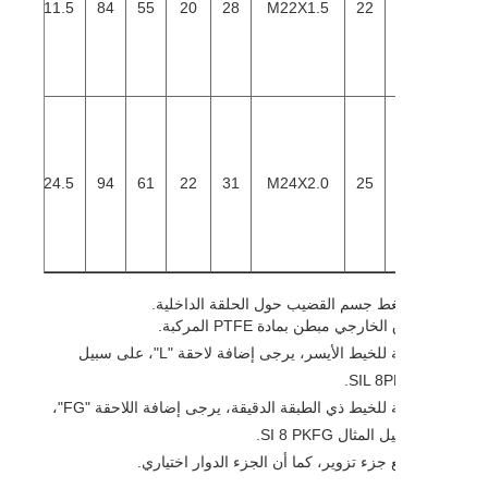
2
38
37
111.5
84
55
20
28
M22X1.5
22
6
42
42
124.5
94
61
22
31
M24X2.0
25
غط جسم القضيب حول الحلقة الداخلية.
خارجي مبطن بمادة PTFE المركبة.
- بالنسبة للخيط الأيسر، يرجى إضافة لاحقة "L"، على سبيل
- بالنسبة للخيط ذي الطبقة الدقيقة، يرجى إضافة اللاحقة "FG"،
ثال SI 8 PKFG.
 جزء تزوير، كما أن الجزء الدوار اختياري.