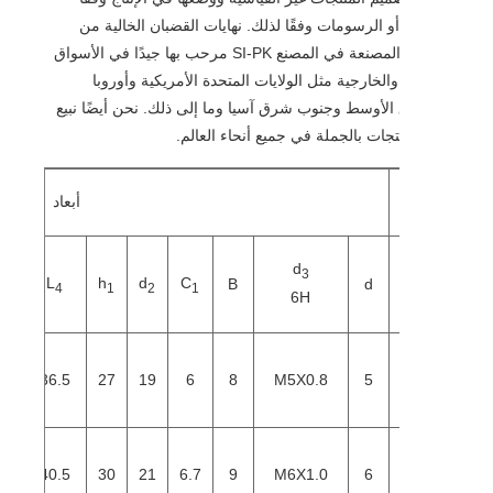
أو الرسومات وفقًا لذلك. نهايات القضبان الخالية من
الصيانة المصنعة في المصنع SI-PK مرحب بها جيدًا في الأسواق
والخارجية مثل الولايات المتحدة الأمريكية وأوروبا
لأوسط وجنوب شرق آسيا وما إلى ذلك. نحن أيضًا نبيع
تجات بالجملة في جميع أنحاء العالم.
أبعاد
L
d
3
3
d
L
h
d
C
W
B
d
5
4
1
2
1
6H
دقيقة
9
11
10
36.5
27
19
6
8
M5X0.8
5
1
13
12
40.5
30
21
6.7
9
M6X1.0
6