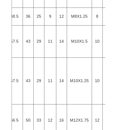
4
16
16
48.5
36
25
9
12
M8X1.25
8
7
19
20
57.5
43
29
11
14
M10X1.5
10
7
19
20
57.5
43
29
11
14
M10X1.25
10
9
22
22
66.5
50
33
12
16
M12X1.75
12