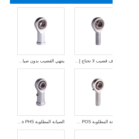
أطراف قضيب لا تحتاج إلى صيانة SA-TK ISO1224-4K
ينتهي القضيب بدون صيانة SI-TK ISO1224-4K
الصيانة المطلوبة Rod Ends POS
الصيانة المطلوبة Rod Ends PHS