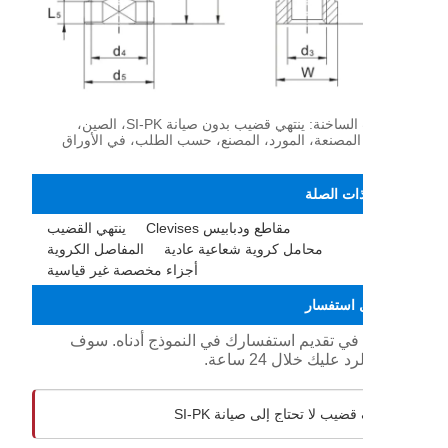
الكلمات الساخنة: ينتهي قضيب بدون صيانة SI-PK، الصين،
المصنعة، المورد، المصنع، حسب الطلب، في الأوراق
ذات الصلة
مقاطع ودبابيس Clevises
ينتهي القضيب
محامل كروية شعاعية عادية
المفاصل الكروية
أجزاء مخصصة غير قياسية
 استفسار
د في تقديم استفسارك في النموذج أدناه. سوف
 عليك خلال 24 ساعة.