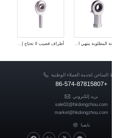
الصيانة المطلوبة ينتهي القضيب SI-ES
أطراف قضيب لا تحتاج إلى صيانة SA-PK
 الساخن لخدمة العملاء الوطنية
+86-574-87815807
بريد إلكتروني
sale02@hkdongzhou.com
market@hkdongzhou.com
تابعنا