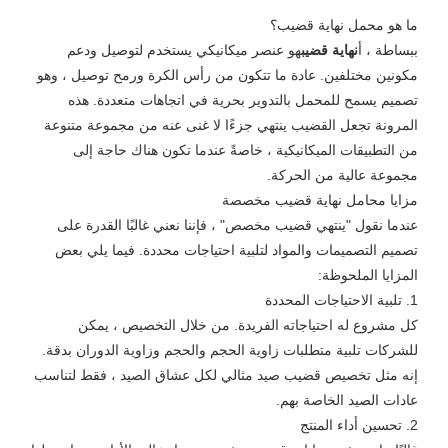
ما هو محمل نهاية قضيب؟
ببساطة ، أ
نهاية قضيب
هو عنصر ميكانيكي يستخدم لتوصيل ودعم
مكونين مختلفين. عادة ما تتكون من رأس الكرة ورمح توصيل ، وهو
تصميم يسمح للمحمل بالتدوير بحرية في اتجاهات متعددة. هذه
المرونة تجعل القضيب ينتهي جزءًا لا غنى عنه من مجموعة متنوعة
من التطبيقات الميكانيكية ، خاصةً عندما تكون هناك حاجة إلى
مجموعة عالية من الحركة.
مزايا محامل نهاية قضيب مخصصة
عندما نقول "ينتهي قضيب مخصص" ، فإننا نعني غالبًا القدرة على
تصميم التصميمات والمواد لتلبية احتياجات محددة. فيما يلي بعض
المزايا الملحوظة:
1. تلبية الاحتياجات المحددة
كل مشروع له احتياجاته الفريدة. من خلال التخصيص ، يمكن
للشركات تلبية متطلبات زاوية الحجم والحجم وزاوية الدوران بدقة.
إنه مثل تخصيص قضيب صيد مثالي لكل عشاق الصيد ، فقط لتناسب
عادات الصيد الخاصة بهم.
2. تحسين أداء المنتج