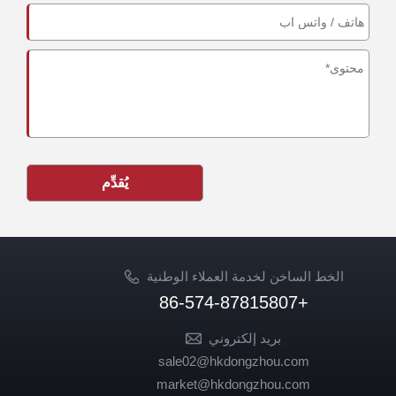
يُقدِّم
الخط الساخن لخدمة العملاء الوطنية
+86-574-87815807
بريد إلكتروني
sale02@hkdongzhou.com
market@hkdongzhou.com