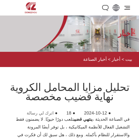
أخبار
بيت
>
أخبار
>
أخبار الصناعة
تحليل مزايا المحامل الكروية
نهاية قضيب مخصصة
●
2024-10-12
●
18
●
اترك لي رسالة
في الصناعة الحديثة ،
ينتهي قضيب
تلعب دورًا حيويًا. لا يضمنون فقط
التشغيل الفعال للأنظمة الميكانيكية ، بل توفر أيضًا المرونة
والاستقرار للنظام بأكمله. ومع ذلك ، هل سبق لك أن فكرت في