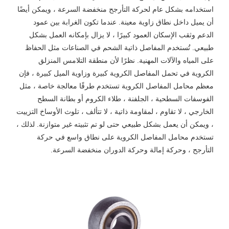
استخدامه بشكل عام لحركة التأرجح منخفضة السرعة ، ويمكن أيضًا
أن يميل داخل نطاق زاوية معينة. عندما تكون الغرابة بين عمود
الدعم وثقب الإسكان العمود كبيرًا ، لا يزال بإمكانه العمل بشكل
طبيعي. تُستخدم المفاصل ذاتية الشحم في الصناعات مثل الحفاظ
على المياه والآلات المهنية. نظرًا لأن منطقة التلامس المنزلق
الكروية في تحمل المفاصل الكروية كبيرة وزاوية الميل كبيرة ، فإن
معظم محامل المفاصل الكروية تستخدم طرقًا معالجة خاصة ، مثل
الفوسفات السطحية ، الجلفنة ، طلاء الكروم أو بطانة السطح
الخارجي ، لا تقاوم ، لمقاومة ذاتية ، لا تتألف ، تلوث الأوساخ التزييت
، ويمكن أن يعمل بشكل طبيعي حتى لو تم تثبيته غير متوازنة. لذلك ،
تستخدم محامل المفاصل الكروية على نطاق واسع في حركة
التأرجح ، وحركة إمالة وحركة الدوران منخفضة السرعة.