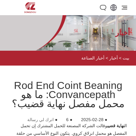
أخبار
بيت
>
أخبار
>
أخبار الصناعة
Rod End Coint Beaning
Convancepath: ما هو
محمل مفصل نهاية قضيب؟
●
2025-02-28
●
6
●
اترك لي رسالة
ال
نهاية قضيب
وقالت الشركة المصنعة للحمل المشترك إن تحمل
المفصل هو محمل انزلاق كروي. يتكون النوع الأساسي من حلقة