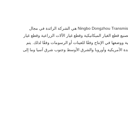
Ningbo Dongzhou Transmission Co., ltd مجهزة جيدًا بأكثر من 300 جميع أنواع معدات التصنيع الدقيقة وأدوات الاختبار الاحترافية. Ningbo Dongzhou Transmission Co., ltd هي الشركة الرائدة في مجال
Cle بخيط ذكر DIN71752 DIN ISO8140 CETOP الموردين المتخصصين في تصنيع قطع الغيار الميكانيكية وقطع غيار الآلات الزراعية وقطع غيار
ياسية ووضعها في الإنتاج وفقًا للعينات أو الرسومات وفقًا لذلك. يتم
 المحلية والخارجية مثل الولايات المتحدة الأمريكية وأوروبا والشرق الأوسط وجنوب شرق آسيا وما إلى