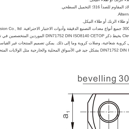
تصنيع Clises بخيط ذكر DIN71752 DIN ISO8140 CETOP وvises
ت القضيب، محامل كروية شعاعية، وصلات كروية وما إلى ذلك. يمكن تصميم المنتجات غير الق
الترحيب بالأجهزة المصنعة في المصنع بخيط ذكر DIN71752 DIN ISO8140 CETOP بشكل جيد في الأسواق