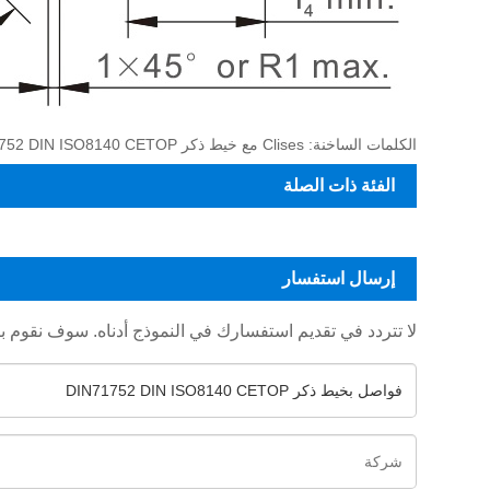
الكلمات الساخنة: Clises مع خيط ذكر DIN71752 DIN ISO8140 CETOP، الصين، الشركة المصنعة، المورد، المصنع، حسب الطلب، في الأوراق المالية
الفئة ذات الصلة
إرسال استفسار
لا تتردد في تقديم استفسارك في النموذج أدناه. سوف نقوم بالرد عل