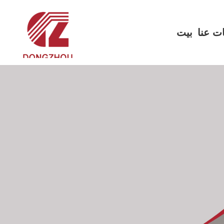
ت عنا
بيت