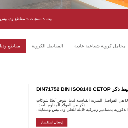
بيت
>
منتجات
>
مقاطع ودبابيس Clevises
محامل كروية شعاعية عادية
المفاصل الكروية
مقاطع ودبابيس s
DIN71752 DIN ISO81
الفواصل ذات الخيط الذكري DIN71752 DIN ISO8140 CETOP هي الفواصل المترية القياسية لدينا. تتوفر أيضًا شوكات
ذكر من الفولاذ المقاوم للصدأ.
ذكورية بمسامير زنبركية قابلة للطي ودبابيس ومشابك.
إرسال استفسار