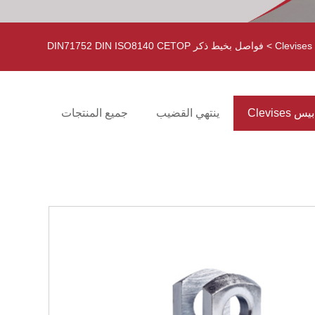
> فواصل بخيط ذكر DIN71752 DIN ISO8140 CETOP
Clevise
ينتهي القضيب
جميع المنتجات