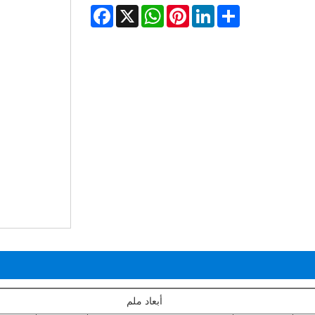
Facebook
WhatsApp
X
Pinterest
LinkedIn
Share
أبعاد ملم