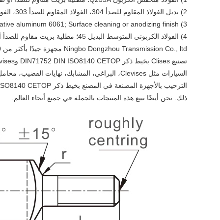
2) بديل الفولاذ المقاوم للصدأ 304، الفولاذ المقاوم للصدأ 303، الفولاذ المقاوم للصدأ 316؛ التخميل السطحي.
3) Alternative aluminum 6061; Surface cleaning or anodizing finish.
4) الفولاذ الكربوني المتوسط ​​البديل 45؛ مطلية بزيت مقاوم للصدأ أو طلاء الزنك أو طلاء النيكل.
السيارات مثل Clevises، البراغي، المشابك، نهايا
ذلك. نحن أيضًا نبيع هذه المنتجات بالجملة في جميع أنحاء العالم.