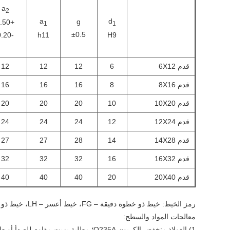
a
2
a
d
g
+0.50
1
1
±0.5
-0.20
h11
H9
قدم 6X12
6
12
12
12
قدم 8X16
8
16
16
16
قدم 10X20
10
20
20
20
قدم 12X24
12
24
24
24
قدم 14X28
14
28
27
27
قدم 16X32
16
32
32
32
قدم 20X40
20
40
40
40
رمز الخيط: خيط ذو خطوة دقيقة – FG، خيط أعسر – LH، خيط ذو خطوة دقيقة وخيط أعسر – FGLH.
معالجات المواد والسطح:
1) الفولاذ منخفض الكربون Q235A؛ مطلية بزيت مقاوم للصدأ أو طلاء الزنك أو طلاء النيكل.