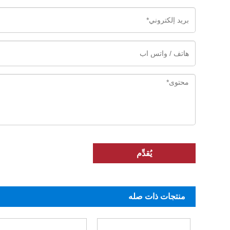
يُقدِّم
منتجات ذات صله