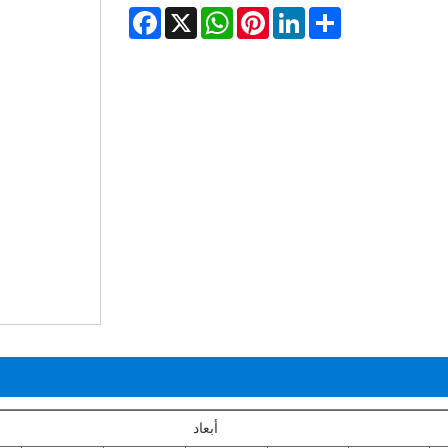
Facebook
WhatsApp
X
Pinterest
LinkedIn
Share
أبعاد