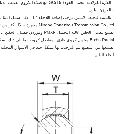
- الكرة الفولاذية: تحمل الفولاذ GCr15 مع طلاء الكروم الصلب. بديل الفولاذ المقاوم للصدأ 440C.
- العرق: نايلون.
- بالنسبة للخيط الأيسر، يرجى إضافة اللاحقة "L"، على سبيل المثال، PMXFL 8.
Ends، Radial محمل كروي عادي ومفاصل كروية وما إلى ذلك
تصنيعها في المصنع يتم الترحيب بها بشكل جيد في الأسواق المحلية و
أنحاء العالم.