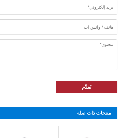
يُقدِّم
منتجات ذات صله