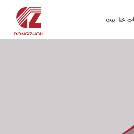
ت عنا
بيت