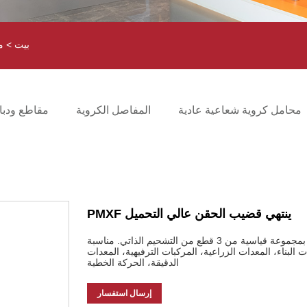
بيت
>
م
محامل كروية شعاعية عادية
المفاصل الكروية
مقاطع ودبابيس s
ينتهي قضيب الحقن عالي التحميل PMXF
ينتهي قضيب الحقن ذو التحميل العالي من سلسلة النايلون PMXF بمجموعة قياسية من 3 قطع من التشحيم الذاتي. مناسبة
 البناء، المعدات الزراعية، المركبات الترفيهية، المعدات
الدقيقة، الحركة الخطية
إرسال استفسار