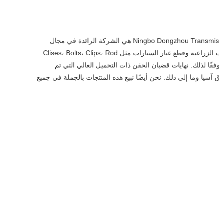
Ningbo Dongzhou Transmission Co., ltd مجهزة جيدًا بأكثر من 300 جميع أنواع معدات التصنيع الدقيقة وأدوات الاختبار الاحترافية. Ningbo Dongzhou Transmission Co., ltd هي الشركة الرائدة في مجال
تصنيع قضبان الحقن عالية التحميل PMXF وموردي قضبان الحقن عالية التحميل PMXF المتخصصة في تصنيع قطع الغيار الميكانيكية وقطع غيار الآلات الزراعية وقطع غيار السيارات مثل Clises، Bolts، Clips، Rod
 وفقًا لذلك. نهايات قضبان الحقن ذات التحميل العالي التي تم
سيا وما إلى ذلك. نحن أيضًا نبيع هذه المنتجات بالجملة في جميع